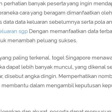
alah perhatian banyak peserta yang ingin men
 beraneka cara yang beragam dimanfaatkan ole
 data data keluaran sebelumnya serta pola a
luaran sgp
Dengan memanfaatkan data terbar
untuk menambah peluang sukses.
 yang paling terkenal, togel Singapore menawa
ngka dapat lebih banyak muncul, yang dikenal
ar, disebut angka dingin. Memperhatikan nombo
isa membantu dalam mengambil keputusan kep
ngkap dan akurat, peserta dapat menyusun tak