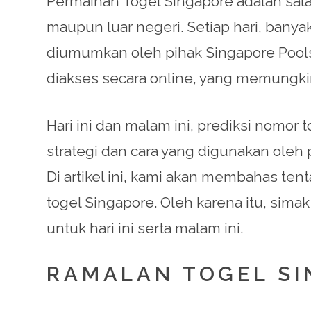
Permainan Togel Singapore adalah sala
maupun luar negeri. Setiap hari, ban
diumumkan oleh pihak Singapore Pools.
diakses secara online, yang memungki
Hari ini dan malam ini, prediksi nomor 
strategi dan cara yang digunakan ole
Di artikel ini, kami akan membahas t
togel Singapore. Oleh karena itu, sima
untuk hari ini serta malam ini.
RAMALAN TOGEL SI