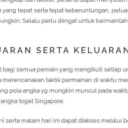
yang tepat serta tepat keberuntungan, pelu
 mungkin. Selalu perlu diingat untuk bermainl
UARAN SERTA KELUARA
ial bagi semua pemain yang mengikuti setiap 
ta merencanakan taktik permainan di waktu m
g pola angka yg mungkin muncul pada waktu-
angka togel Singapore.
i serta malam hari ini dapat diakses melalui b