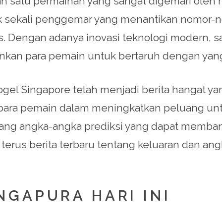
h satu permainan yang sangat digemari oleh m
yak sekali penggemar yang menantikan nomor-
 Dengan adanya inovasi teknologi modern, saa
nkan para pemain untuk bertaruh dengan yan
togel Singapore telah menjadi berita hangat ya
h para pemain dalam meningkatkan peluang u
entang angka-angka prediksi yang dapat memb
k terus berita terbaru tentang keluaran dan an
NGAPURA HARI INI