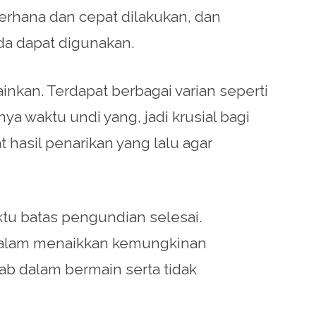
rhana dan cepat dilakukan, dan
a dapat digunakan.
inkan. Terdapat berbagai varian seperti
ya waktu undi yang, jadi krusial bagi
 hasil penarikan yang lalu agar
u batas pengundian selesai.
dalam menaikkan kemungkinan
ab dalam bermain serta tidak