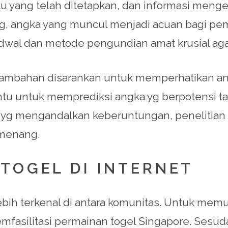
tu yang telah ditetapkan, dan informasi menge
ung, angka yang muncul menjadi acuan bagi p
dwal dan metode pengundian amat krusial aga
n tambahan disarankan untuk memperhatikan a
u untuk memprediksi angka yg berpotensi tam
g mengandalkan keberuntungan, penelitian da
menang.
TOGEL DI INTERNET
 lebih terkenal di antara komunitas. Untuk me
emfasilitasi permainan togel Singapore. Ses