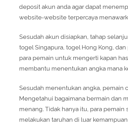
deposit akun anda agar dapat menempa
website-website terpercaya menawar
Sesudah akun disiapkan, tahap selanjut
togel Singapura, togel Hong Kong, dan 
para pemain untuk mengerti kapan hasil
membantu menentukan angka mana ke
Sesudah menentukan angka, pemain cu
Mengetahui bagaimana bermain dan m
menang. Tidak hanya itu, para pemain 
melakukan taruhan di luar kemampuan f