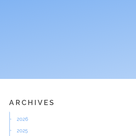
ARCHIVES
2026
2025