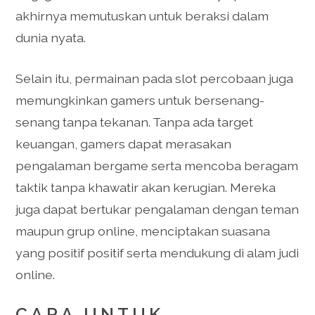
akhirnya memutuskan untuk beraksi dalam
dunia nyata.
Selain itu, permainan pada slot percobaan juga
memungkinkan gamers untuk bersenang-
senang tanpa tekanan. Tanpa ada target
keuangan, gamers dapat merasakan
pengalaman bergame serta mencoba beragam
taktik tanpa khawatir akan kerugian. Mereka
juga dapat bertukar pengalaman dengan teman
maupun grup online, menciptakan suasana
yang positif positif serta mendukung di alam judi
online.
CARA UNTUK