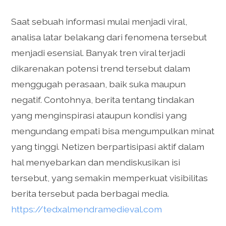
Saat sebuah informasi mulai menjadi viral,
analisa latar belakang dari fenomena tersebut
menjadi esensial. Banyak tren viral terjadi
dikarenakan potensi trend tersebut dalam
menggugah perasaan, baik suka maupun
negatif. Contohnya, berita tentang tindakan
yang menginspirasi ataupun kondisi yang
mengundang empati bisa mengumpulkan minat
yang tinggi. Netizen berpartisipasi aktif dalam
hal menyebarkan dan mendiskusikan isi
tersebut, yang semakin memperkuat visibilitas
berita tersebut pada berbagai media.
https://tedxalmendramedieval.com