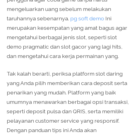
mengeluarkan uang sebelum melakukan
taruhannya sebenarnya.
pg soft demo
Ini
merupakan kesempatan yang amat bagus agar
mengetahui berbagai jenis slot, seperti slot
demo pragmatic dan slot gacor yang lagi hits,
dan mengetahui cara kerja permainan yang.
Tak kalah berarti, periksa platform slot daring
yang Anda pilih memberikan cara deposit serta
penarikan yang mudah. Platform yang baik
umumnya menawarkan berbagai opsi transaksi,
seperti deposit pulsa dan QRIS, serta memiliki
pelayanan customer service yang responsif.
Dengan panduan tips ini Anda akan