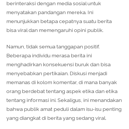
berinteraksi dengan media sosial untuk
menyatakan pandangan mereka. Ini
menunjukkan betapa cepatnya suatu berita
bisa viral dan memengaruhi opini publik.
Namun, tidak semua tanggapan positif.
Beberapa individu merasa berita ini
menghadirkan konsekuensi buruk dan bisa
menyebabkan pertikaian. Diskusi menjadi
memanas di kolom komentar, di mana banyak
orang berdebat tentang aspek etika dan etika
tentang informasi ini. Sekaligus, ini menandakan
bahwa publik amat peduli dalam isu-isu penting
yang diangkat di berita yang sedang viral.