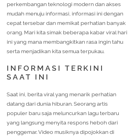
perkembangan teknologi modern dan akses
mudah menuju informasi, informasi ini dengan
cepat tersebar dan memikat perhatian banyak
orang. Mari kita simak beberapa kabar viral hari
ini yang mana membangkitkan rasa ingin tahu
serta menjadikan kita semua terpukau.
INFORMASI TERKINI
SAAT INI
Saat ini, berita viral yang menarik perhatian
datang dari dunia hiburan. Seorang artis
populer baru saja meluncurkan lagu terbaru
yang langsung menyita respons heboh dari
penggemar. Video musiknya dipojokkan di