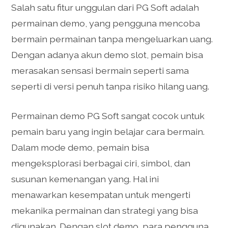
Salah satu fitur unggulan dari PG Soft adalah
permainan demo, yang pengguna mencoba
bermain permainan tanpa mengeluarkan uang.
Dengan adanya akun demo slot, pemain bisa
merasakan sensasi bermain seperti sama
seperti di versi penuh tanpa risiko hilang uang.
Permainan demo PG Soft sangat cocok untuk
pemain baru yang ingin belajar cara bermain.
Dalam mode demo, pemain bisa
mengeksplorasi berbagai ciri, simbol, dan
susunan kemenangan yang. Hal ini
menawarkan kesempatan untuk mengerti
mekanika permainan dan strategi yang bisa
digunakan. Dengan slot demo, para pengguna