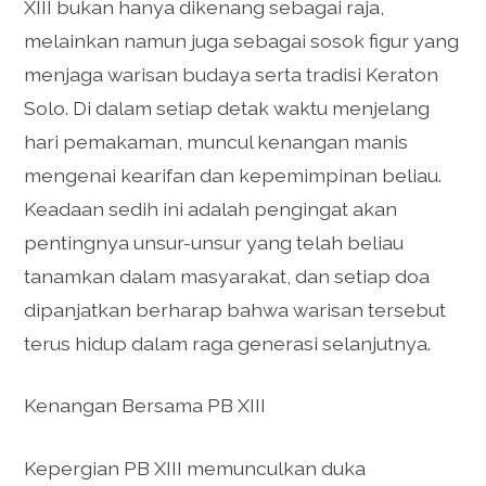
XIII bukan hanya dikenang sebagai raja,
melainkan namun juga sebagai sosok figur yang
menjaga warisan budaya serta tradisi Keraton
Solo. Di dalam setiap detak waktu menjelang
hari pemakaman, muncul kenangan manis
mengenai kearifan dan kepemimpinan beliau.
Keadaan sedih ini adalah pengingat akan
pentingnya unsur-unsur yang telah beliau
tanamkan dalam masyarakat, dan setiap doa
dipanjatkan berharap bahwa warisan tersebut
terus hidup dalam raga generasi selanjutnya.
Kenangan Bersama PB XIII
Kepergian PB XIII memunculkan duka