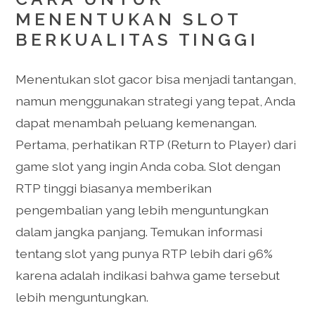
MENENTUKAN SLOT
BERKUALITAS TINGGI
Menentukan slot gacor bisa menjadi tantangan,
namun menggunakan strategi yang tepat, Anda
dapat menambah peluang kemenangan.
Pertama, perhatikan RTP (Return to Player) dari
game slot yang ingin Anda coba. Slot dengan
RTP tinggi biasanya memberikan
pengembalian yang lebih menguntungkan
dalam jangka panjang. Temukan informasi
tentang slot yang punya RTP lebih dari 96%
karena adalah indikasi bahwa game tersebut
lebih menguntungkan.