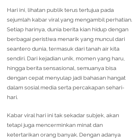
Hari ini, lihatan publik terus tertujua pada
sejumlah kabar viral yang mengambil perhatian.
Setiap harinya, dunia berita kian hidup dengan
berbagai peristiwa menarik yang muncul dari
seantero dunia, termasuk dari tanah air kita
sendiri. Dari kejadian unik, momen yang haru,
hingga berita sensasional, semuanya bisa
dengan cepat menyulap jadi bahasan hangat
dalam sosial media serta percakapan sehari-
hari.
Kabar viral hari ini tak sekadar subjek, akan
tetapi juga mencerminkan minat dan
ketertarikan orang banyak. Dengan adanya