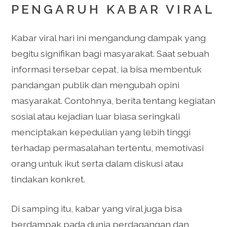
PENGARUH KABAR VIRAL
Kabar viral hari ini mengandung dampak yang
begitu signifikan bagi masyarakat. Saat sebuah
informasi tersebar cepat, ia bisa membentuk
pandangan publik dan mengubah opini
masyarakat. Contohnya, berita tentang kegiatan
sosial atau kejadian luar biasa seringkali
menciptakan kepedulian yang lebih tinggi
terhadap permasalahan tertentu, memotivasi
orang untuk ikut serta dalam diskusi atau
tindakan konkret.
Di samping itu, kabar yang viral juga bisa
berdampak pada dunia perdagangan dan