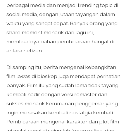
berbagai media dan menjadi trending topic di
social media, dengan jutaan tayangan dalam
waktu yang sangat cepat. Banyak orang yang
share moment menarik dari lagu ini,
membuatnya bahan pembicaraan hangat di
antara netizen.
Di samping itu, berita mengenai kebangkitan
film lawas di bioskop juga mendapat perhatian
banyak. Film itu yang sudah lama tidak tayang,
kembali hadir dengan versi remaster dan
sukses menarik kerumunan penggemar yang
ingin merasakan kembali nostalgia kembali.
Pembicaraan mengenai karakter dan plot film
ini mulai ramai di sejumlah forum online, dan