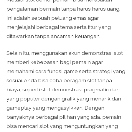
pengalaman bermain tanpa harus harus uang.
Ini adalah sebuah peluang emas agar
menjelajahi berbagai tema serta fitur yang
ditawarkan tanpa ancaman keuangan.
Selain itu, menggunakan akun demonstrasi slot
memberi kebebasan bagi pemain agar
memahami cara fungsi game serta strategi yang
sesuai. Anda bisa coba beragam slot tanpa
biaya, seperti slot demonstrasi pragmatic dari
yang populer dengan grafik yang menarik dan
gameplay yang mengasyikkan. Dengan
banyaknya berbagai pilihan yang ada, pemain
bisa mencari slot yang menguntungkan yang