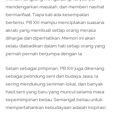
mendengarkan masalah, dan memberi nasihat
bermanfaat. Tiapa kali ada kesempatan
bertemu, PB XIII mampu menciptakan suasana
akrab yang membuat setiap orang merasa
dihargai dan diperhatikan. Memori ini akan
selalu diabadikan dalam hati setiap orang yang
pernah pernah berjumpa dengan Ia.
Selain sebagai pimpinan, PB XIII juga dikenang
sebagai pelindung seni dan budaya Jawa. Ia
sering mendukung seniman lokal, dan banyak
hasil seni yang baru yang muncul selama masa
kepemimpinan beliau. Semangat beliau untuk
mempertahankan kebudayaan adalah inspirasi