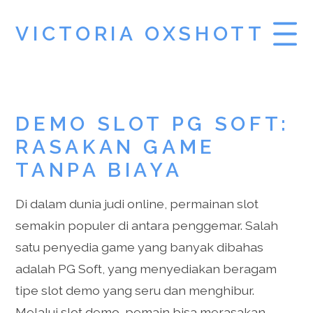
VICTORIA OXSHOTT
SLOT DEMO
DEMO SLOT PG SOFT:
PRAGMATIC PLAY
RASAKAN GAME
DEMO SLOT
TANPA BIAYA
Di dalam dunia judi online, permainan slot
semakin populer di antara penggemar. Salah
satu penyedia game yang banyak dibahas
adalah PG Soft, yang menyediakan beragam
tipe slot demo yang seru dan menghibur.
Melalui slot demo, pemain bisa merasakan